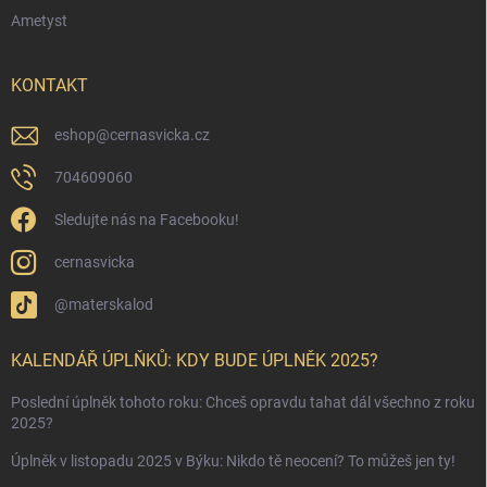
Ametyst
KONTAKT
eshop
@
cernasvicka.cz
704609060
Sledujte nás na Facebooku!
cernasvicka
@materskalod
KALENDÁŘ ÚPLŇKŮ: KDY BUDE ÚPLNĚK 2025?
Poslední úplněk tohoto roku: Chceš opravdu tahat dál všechno z roku
2025?
Úplněk v listopadu 2025 v Býku: Nikdo tě neocení? To můžeš jen ty!