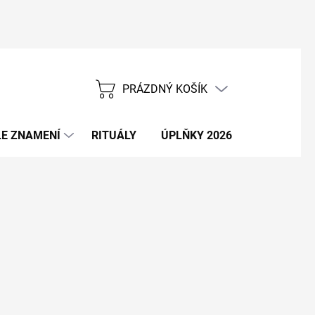
PRÁZDNÝ KOŠÍK
NÁKUPNÍ
KOŠÍK
E ZNAMENÍ
RITUÁLY
ÚPLŇKY 2026
NOVÝ ROK