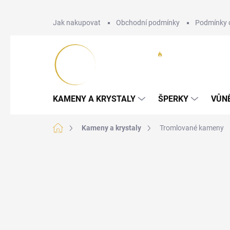
Přejít
Jak nakupovat
Obchodní podmínky
Podmínky 
na
obsah
KAMENY A KRYSTALY
ŠPERKY
VŮN
Domů
Kameny a krystaly
Tromlované kameny