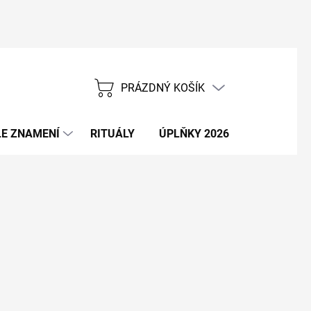
PRÁZDNÝ KOŠÍK
NÁKUPNÍ
KOŠÍK
E ZNAMENÍ
RITUÁLY
ÚPLŇKY 2026
NOVÝ ROK