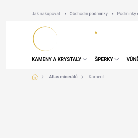
Přejít
Jak nakupovat
Obchodní podmínky
Podmínky 
na
obsah
KAMENY A KRYSTALY
ŠPERKY
VŮN
Domů
Atlas minerálů
Karneol