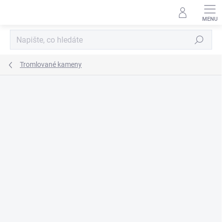
Přejít
na
obsah
Hledat
Tromlované kameny