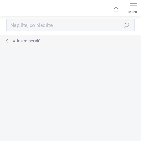
Přejít
na
obsah
Hledat
Atlas minerálů