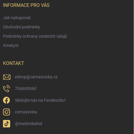
í
INFORMACE PRO VÁS
Jak nakupovat
Obchodní podmínky
Podmínky ochrany osobních údajů
Ametyst
KONTAKT
eshop
@
cernasvicka.cz
704609060
Sledujte nás na Facebooku!
cernasvicka
@materskalod