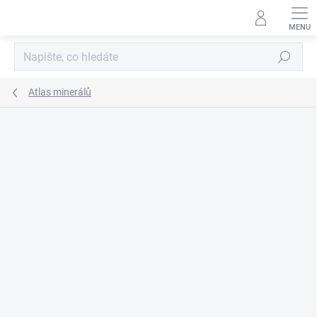
Přejít
na
obsah
Hledat
Atlas minerálů