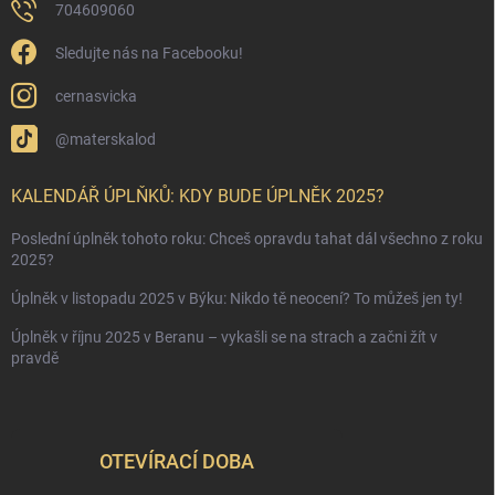
704609060
Sledujte nás na Facebooku!
cernasvicka
@materskalod
KALENDÁŘ ÚPLŇKŮ: KDY BUDE ÚPLNĚK 2025?
Poslední úplněk tohoto roku: Chceš opravdu tahat dál všechno z roku
2025?
Úplněk v listopadu 2025 v Býku: Nikdo tě neocení? To můžeš jen ty!
Úplněk v říjnu 2025 v Beranu – vykašli se na strach a začni žít v
pravdě
OTEVÍRACÍ DOBA