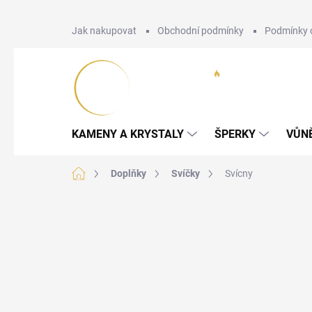
Přejít
Jak nakupovat
Obchodní podmínky
Podmínky 
na
obsah
KAMENY A KRYSTALY
ŠPERKY
VŮN
Domů
Doplňky
Svíčky
Svícny