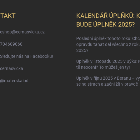
TAKT
KALENDÁŘ ÚPLŇKŮ: 
BUDE ÚPLNĚK 2025?
eshop
@
cernasvicka.cz
Poslední úplněk tohoto roku: Ch
704609060
opravdu tahat dál všechno z rok
2025?
Sledujte nás na Facebooku!
Úplněk v listopadu 2025 v Býku: 
tě neocení? To můžeš jen ty!
cernasvicka
Úplněk v říjnu 2025 v Beranu – vy
@materskalod
se na strach a začni žít v pravdě