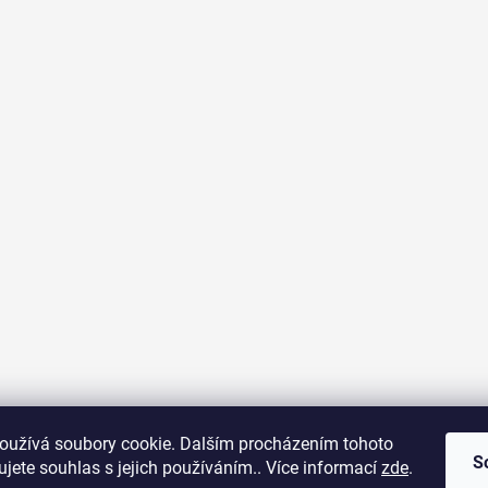
oužívá soubory cookie. Dalším procházením tohoto
S
jete souhlas s jejich používáním.. Více informací
zde
.