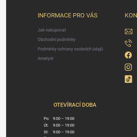
p
a
INFORMACE PRO VÁS
KON
t
í
Jak nakupovat
Obchodní podmínky
Podmínky ochrany osobních údajů
Ametyst
OTEVÍRACÍ DOBA
Po:
9:00 – 19:00
Út:
9:00 – 19:00
St:
9:00 – 19:00