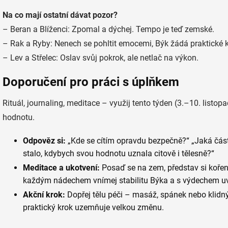
Na co mají ostatní dávat pozor?
– Beran a Blíženci: Zpomal a dýchej. Tempo je teď zemské.
– Rak a Ryby: Nenech se pohltit emocemi, Býk žádá praktické k
– Lev a Střelec: Oslav svůj pokrok, ale netlač na výkon.
Doporučení pro práci s úplňkem
Rituál, journaling, meditace – využij tento týden (3.–10. listop
hodnotu.
Odpověz si:
„Kde se cítím opravdu bezpečně?“ „Jaká část
stalo, kdybych svou hodnotu uznala citově i tělesně?“
Meditace a ukotvení:
Posaď se na zem, představ si kořeny
každým nádechem vnímej stabilitu Býka a s výdechem uvo
Akční krok:
Dopřej tělu péči – masáž, spánek nebo klidn
praktický krok uzemňuje velkou změnu.