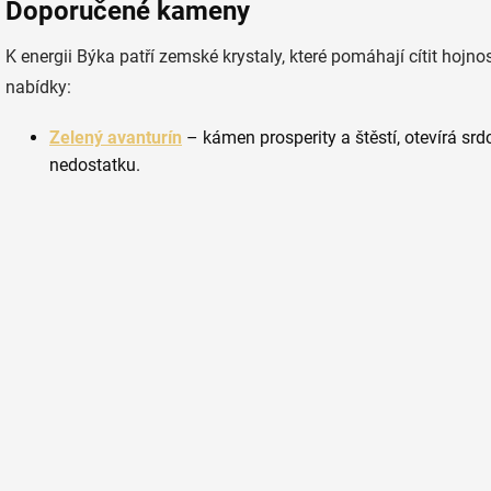
Doporučené kameny
K energii Býka patří zemské krystaly, které pomáhají cítit hojnos
nabídky:
Zelený avanturín
– kámen prosperity a štěstí, otevírá srd
nedostatku.