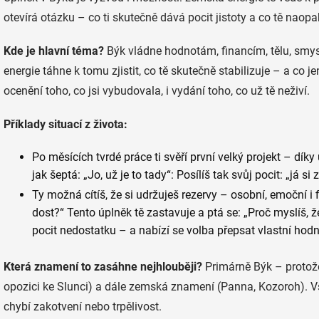
otevírá otázku – co ti skutečně dává pocit jistoty a co tě naop
Kde je hlavní téma?
Býk vládne hodnotám, financím, tělu, smy
energie táhne k tomu zjistit, co tě skutečně stabilizuje – a co j
ocenění toho, co jsi vybudovala, i vydání toho, co už tě neživí.
Příklady situací z života:
Po měsících tvrdé práce ti svěří první velký projekt – dík
jak šeptá: „Jo, už je to tady“: Posílíš tak svůj pocit: „já s
Ty možná cítíš, že si udržuješ rezervy – osobní, emoční i 
dost?“ Tento úplněk tě zastavuje a ptá se: „Proč myslíš, ž
pocit nedostatku – a nabízí se volba přepsat vlastní hodn
Která znamení to zasáhne nejhlouběji?
Primárně Býk – protože
opozici ke Slunci) a dále zemská znamení (Panna, Kozoroh). Vši
chybí zakotvení nebo trpělivost.