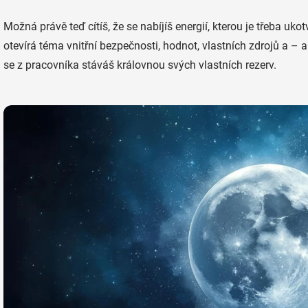
Možná právě teď cítíš, že se nabíjíš energií, kterou je třeba uk
otevírá téma vnitřní bezpečnosti, hodnot, vlastních zdrojů a – a
se z pracovníka stáváš královnou svých vlastních rezerv.