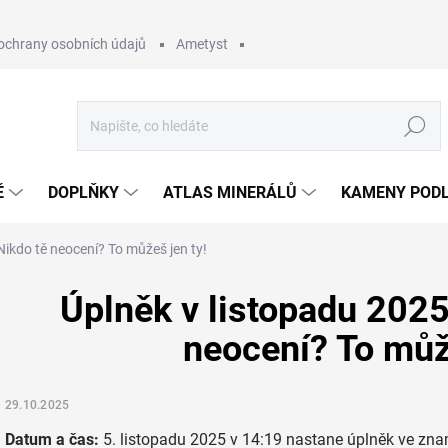
ochrany osobních údajů
Ametyst
Hledat
Ě
DOPLŇKY
ATLAS MINERÁLŮ
KAMENY PODL
Nikdo tě neocení? To můžeš jen ty!
Úplněk v listopadu 2025
neocení? To může
29.10.2025
Datum a čas:
5. listopadu 2025 v 14:19 nastane úplněk ve zn