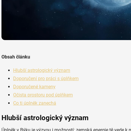
Obsah článku
Hlubší astrologický význam
Doporučení pro práci s úplňkem
Doporučené kameny
Očista prostoru pod úplňkem
Co ti úplněk zanechá
Hlubší astrologický význam
Úplněk v Býku je výzvou i možností: zemská energie tě vede k 