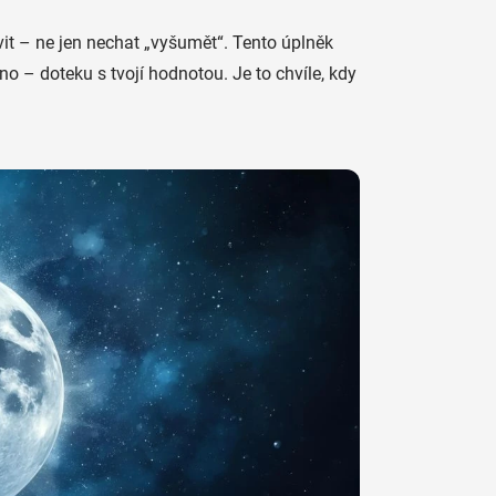
otvit – ne jen nechat „vyšumět“. Tento úplněk
no – doteku s tvojí hodnotou. Je to chvíle, kdy