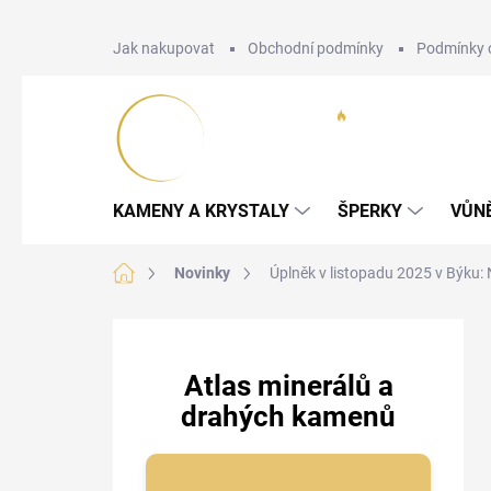
Přejít
Jak nakupovat
Obchodní podmínky
Podmínky 
na
obsah
KAMENY A KRYSTALY
ŠPERKY
VŮN
Domů
Novinky
Úplněk v listopadu 2025 v Býku: 
P
o
s
Atlas minerálů a
t
drahých kamenů
r
a
n