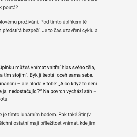
ak poutá?
slovému prožívání. Pod tímto úplňkem tě
en předstírá bezpečí. Je to čas uzavření cyklu a
y úplňku můžeš vnímat vnitřní hlas svého těla,
i za tím stojím“. Býk jí šeptá: oceň sama sebe.
finanční – ale hlodá v tobě: „A co když to není
e jsi nedostačující?“ Na povrch vychází stín –
otu.
 je tímto lunárním bodem. Pak také Štír (v
chni ostatní mají příležitost vnímat, kde jim