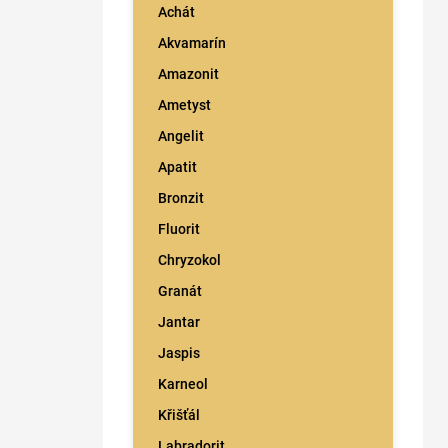
n
Achát
í
Akvamarín
p
a
Amazonit
n
Ametyst
e
l
Angelit
Apatit
Bronzit
Fluorit
Chryzokol
Granát
Jantar
Jaspis
Karneol
Křišťál
Labradorit