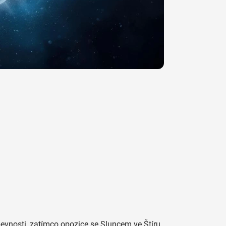
pevnosti, zatímco opozice se Sluncem ve Štíru