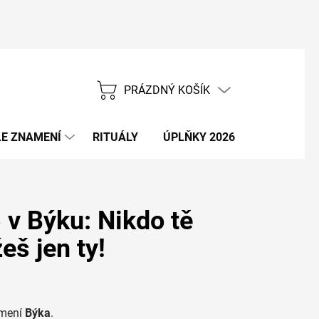
PRÁZDNÝ KOŠÍK
NÁKUPNÍ
KOŠÍK
E ZNAMENÍ
RITUÁLY
ÚPLŇKY 2026
NOVÝ ROK
 v Býku: Nikdo tě
š jen ty!
amení
Býka
.