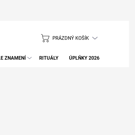
PRÁZDNÝ KOŠÍK
NÁKUPNÍ
KOŠÍK
E ZNAMENÍ
RITUÁLY
ÚPLŇKY 2026
NOVÝ ROK