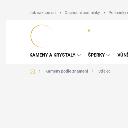
Přejít
Jak nakupovat
Obchodní podmínky
Podmínky 
na
obsah
KAMENY A KRYSTALY
ŠPERKY
VŮN
Domů
Kameny podle znamení
Střelec