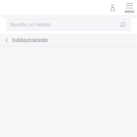
Přejít
na
obsah
Hledat
Kuličkové náramky