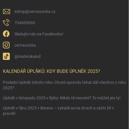
eshop
@
cernasvicka.cz
704609060
Sledujte nás na Facebooku!
cernasvicka
@materskalod
KALENDÁŘ ÚPLŇKŮ: KDY BUDE ÚPLNĚK 2025?
Poslední úplněk tohoto roku: Chceš opravdu tahat dál všechno z roku
2025?
Úplněk v listopadu 2025 v Býku: Nikdo tě neocení? To můžeš jen ty!
Úplněk v říjnu 2025 v Beranu – vykašli se na strach a začni žít v
pravdě