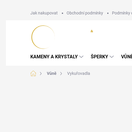
Přejít
Jak nakupovat
Obchodní podmínky
Podmínky 
na
obsah
KAMENY A KRYSTALY
ŠPERKY
VŮN
Domů
Vůně
Vykuřovadla