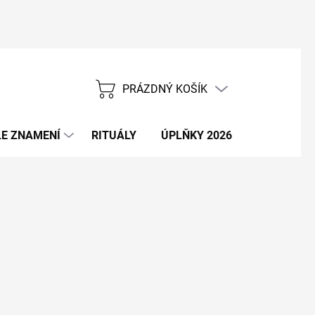
PRÁZDNÝ KOŠÍK
NÁKUPNÍ
KOŠÍK
E ZNAMENÍ
RITUÁLY
ÚPLŇKY 2026
NOVÝ ROK