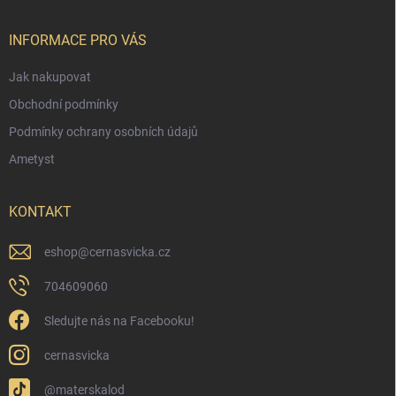
a
t
í
INFORMACE PRO VÁS
Jak nakupovat
Obchodní podmínky
Podmínky ochrany osobních údajů
Ametyst
KONTAKT
eshop
@
cernasvicka.cz
704609060
Sledujte nás na Facebooku!
cernasvicka
@materskalod