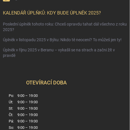
KALENDÁŘ ÚPLŇKŮ: KDY BUDE ÚPLNĚK 2025?
Poslední úplněk tohoto roku: Chceš opravdu tahat dál všechno z roku
2025?
Úplněk v listopadu 2025 v Býku: Nikdo tě neocení? To můžeš jen ty!
Úplněk v říjnu 2025 v Beranu – vykašli se na strach a začni žít v
pravdě
OTEVÍRACÍ DOBA
Po:
9:00 – 19:00
Út:
9:00 – 19:00
St:
9:00 – 19:00
Čt:
9:00 – 19:00
Pá:
9:00 – 19:00
So:
9:00 – 19:00