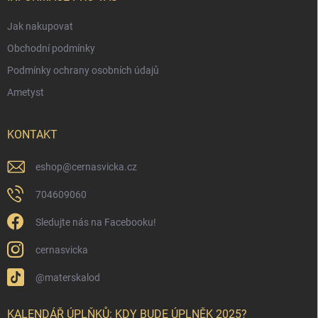
Jak nakupovat
Obchodní podmínky
Podmínky ochrany osobních údajů
Ametyst
KONTAKT
eshop
@
cernasvicka.cz
704609060
Sledujte nás na Facebooku!
cernasvicka
@materskalod
KALENDÁŘ ÚPLŇKŮ: KDY BUDE ÚPLNĚK 2025?