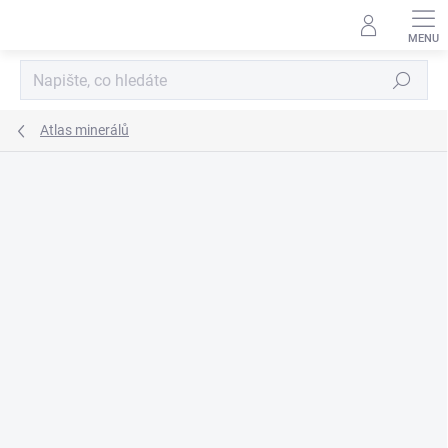
Přejít
na
obsah
Hledat
Atlas minerálů