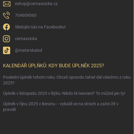
eshop
@
cernasvicka.cz
704609060
Sledujte nás na Facebooku!
cernasvicka
@materskalod
KALENDÁŘ ÚPLŇKŮ: KDY BUDE ÚPLNĚK 2025?
Poslední úplněk tohoto roku: Chceš opravdu tahat dál všechno z roku
2025?
Úplněk v listopadu 2025 v Býku: Nikdo tě neocení? To můžeš jen ty!
Úplněk v říjnu 2025 v Beranu – vykašli se na strach a začni žít v
pravdě