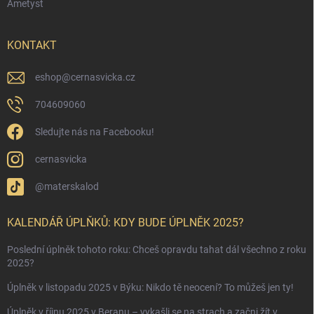
Ametyst
KONTAKT
eshop
@
cernasvicka.cz
704609060
Sledujte nás na Facebooku!
cernasvicka
@materskalod
KALENDÁŘ ÚPLŇKŮ: KDY BUDE ÚPLNĚK 2025?
Poslední úplněk tohoto roku: Chceš opravdu tahat dál všechno z roku
2025?
Úplněk v listopadu 2025 v Býku: Nikdo tě neocení? To můžeš jen ty!
Úplněk v říjnu 2025 v Beranu – vykašli se na strach a začni žít v