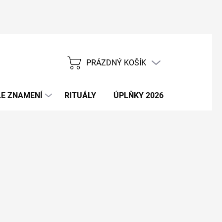
PRÁZDNÝ KOŠÍK
NÁKUPNÍ
KOŠÍK
E ZNAMENÍ
RITUÁLY
ÚPLŇKY 2026
NOVÝ ROK