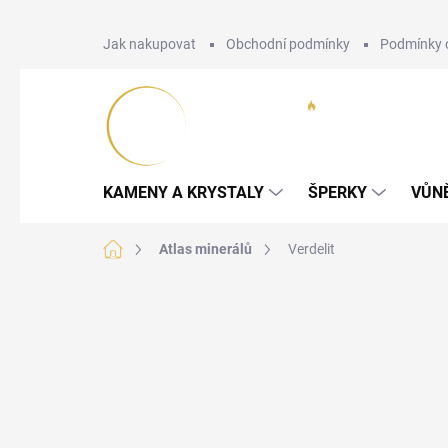
Přejít
Jak nakupovat
Obchodní podmínky
Podmínky 
na
obsah
KAMENY A KRYSTALY
ŠPERKY
VŮN
Domů
Atlas minerálů
Verdelit