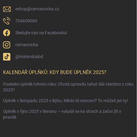
eshop
@
cernasvicka.cz
704609060
Sledujte nás na Facebooku!
cernasvicka
@materskalod
KALENDÁŘ ÚPLŇKŮ: KDY BUDE ÚPLNĚK 2025?
Poslední úplněk tohoto roku: Chceš opravdu tahat dál všechno z roku
2025?
Úplněk v listopadu 2025 v Býku: Nikdo tě neocení? To můžeš jen ty!
Úplněk v říjnu 2025 v Beranu – vykašli se na strach a začni žít v
pravdě