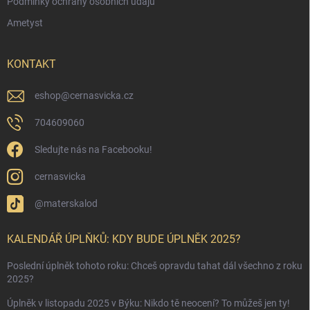
Podmínky ochrany osobních údajů
Ametyst
KONTAKT
eshop
@
cernasvicka.cz
704609060
Sledujte nás na Facebooku!
cernasvicka
@materskalod
KALENDÁŘ ÚPLŇKŮ: KDY BUDE ÚPLNĚK 2025?
Poslední úplněk tohoto roku: Chceš opravdu tahat dál všechno z roku
2025?
Úplněk v listopadu 2025 v Býku: Nikdo tě neocení? To můžeš jen ty!