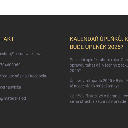
TAKT
KALENDÁŘ ÚPLŇKŮ: 
BUDE ÚPLNĚK 2025?
eshop
@
cernasvicka.cz
Poslední úplněk tohoto roku: Ch
704609060
opravdu tahat dál všechno z rok
2025?
Sledujte nás na Facebooku!
Úplněk v listopadu 2025 v Býku: 
tě neocení? To můžeš jen ty!
cernasvicka
Úplněk v říjnu 2025 v Beranu – vy
@materskalod
se na strach a začni žít v pravdě