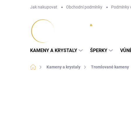
Přejít
Jak nakupovat
Obchodní podmínky
Podmínky 
na
obsah
KAMENY A KRYSTALY
ŠPERKY
VŮN
Domů
Kameny a krystaly
Tromlované kameny