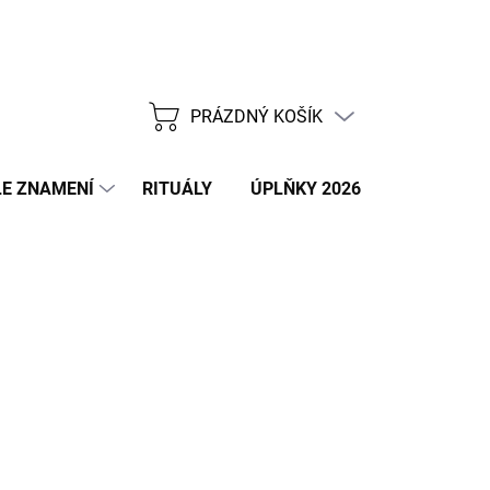
PRÁZDNÝ KOŠÍK
NÁKUPNÍ
KOŠÍK
E ZNAMENÍ
RITUÁLY
ÚPLŇKY 2026
NOVÝ ROK