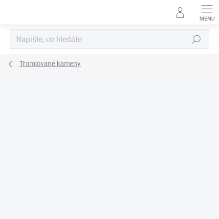
Přejít
na
obsah
Hledat
Tromlované kameny