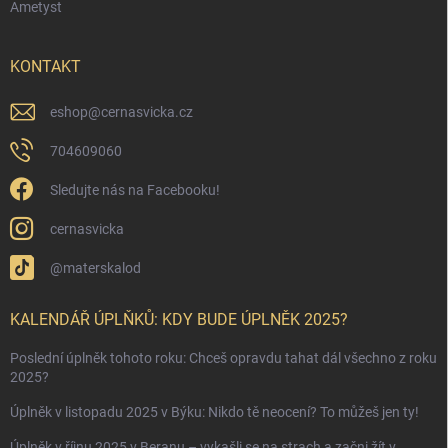
Ametyst
KONTAKT
eshop
@
cernasvicka.cz
704609060
Sledujte nás na Facebooku!
cernasvicka
@materskalod
KALENDÁŘ ÚPLŇKŮ: KDY BUDE ÚPLNĚK 2025?
Poslední úplněk tohoto roku: Chceš opravdu tahat dál všechno z roku
2025?
Úplněk v listopadu 2025 v Býku: Nikdo tě neocení? To můžeš jen ty!
Úplněk v říjnu 2025 v Beranu – vykašli se na strach a začni žít v