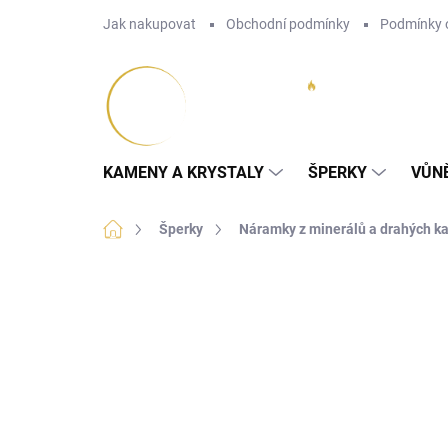
Přejít
Jak nakupovat
Obchodní podmínky
Podmínky 
na
obsah
KAMENY A KRYSTALY
ŠPERKY
VŮN
Domů
Šperky
Náramky z minerálů a drahých 