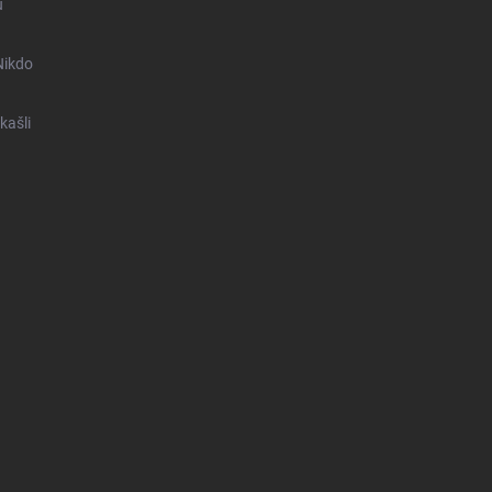
u
Nikdo
kašli