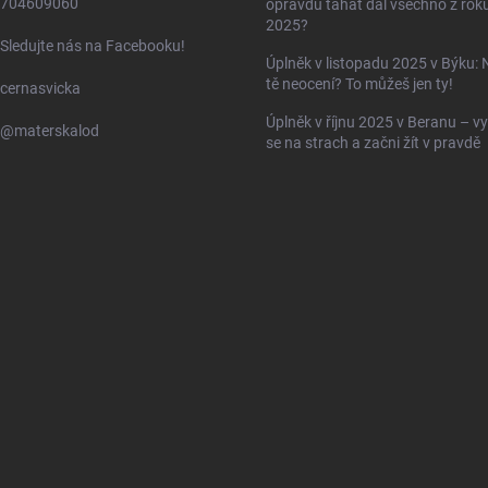
704609060
opravdu tahat dál všechno z rok
2025?
Sledujte nás na Facebooku!
Úplněk v listopadu 2025 v Býku: 
tě neocení? To můžeš jen ty!
cernasvicka
Úplněk v říjnu 2025 v Beranu – vy
@materskalod
se na strach a začni žít v pravdě