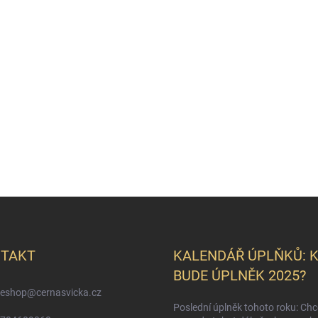
TAKT
KALENDÁŘ ÚPLŇKŮ: 
BUDE ÚPLNĚK 2025?
eshop
@
cernasvicka.cz
Poslední úplněk tohoto roku: Ch