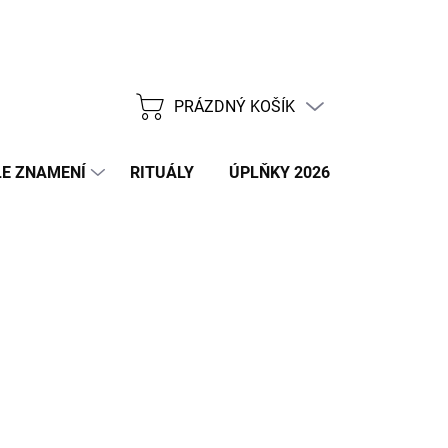
PRÁZDNÝ KOŠÍK
NÁKUPNÍ
KOŠÍK
E ZNAMENÍ
RITUÁLY
ÚPLŇKY 2026
NOVÝ ROK