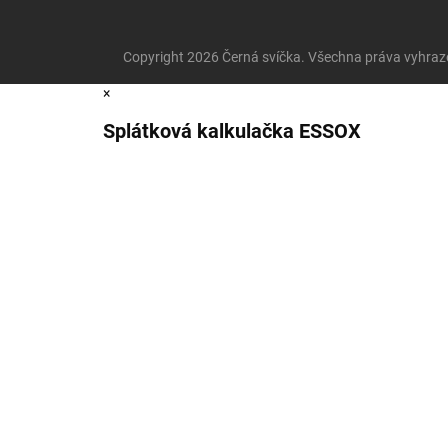
Copyright 2026
Černá svíčka
. Všechna práva vyhraz
×
Splátková kalkulačka ESSOX