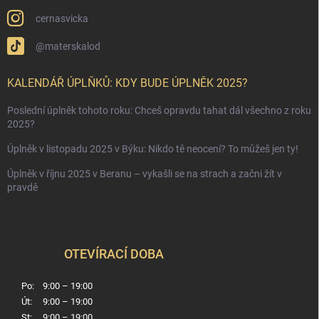
cernasvicka
@materskalod
KALENDÁŘ ÚPLŇKŮ: KDY BUDE ÚPLNĚK 2025?
Poslední úplněk tohoto roku: Chceš opravdu tahat dál všechno z roku
2025?
Úplněk v listopadu 2025 v Býku: Nikdo tě neocení? To můžeš jen ty!
Úplněk v říjnu 2025 v Beranu – vykašli se na strach a začni žít v
pravdě
OTEVÍRACÍ DOBA
Po:
9:00 – 19:00
Út:
9:00 – 19:00
St:
9:00 – 19:00