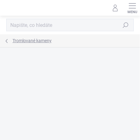
Přejít
na
obsah
Hledat
Tromlované kameny