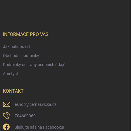
Z
á
p
a
t
í
INFORMACE PRO VÁS
Jak nakupovat
Obchodní podmínky
Podmínky ochrany osobních údajů
Ametyst
KONTAKT
eshop
@
cernasvicka.cz
704609060
Sledujte nás na Facebooku!