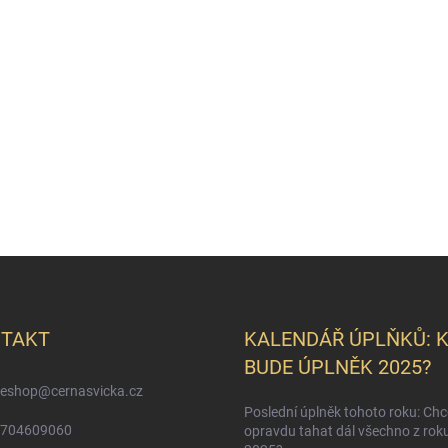
TAKT
KALENDÁŘ ÚPLŇKŮ: 
BUDE ÚPLNĚK 2025?
eshop
@
cernasvicka.cz
Poslední úplněk tohoto roku: Ch
704609060
opravdu tahat dál všechno z rok