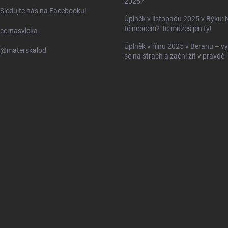
2025?
Sledujte nás na Facebooku!
Úplněk v listopadu 2025 v Býku: 
tě neocení? To můžeš jen ty!
cernasvicka
Úplněk v říjnu 2025 v Beranu – vy
@materskalod
se na strach a začni žít v pravdě