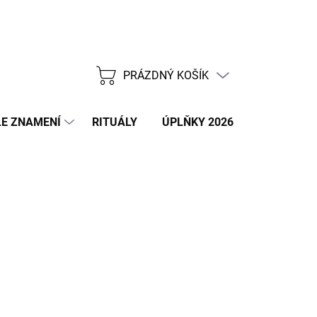
PRÁZDNÝ KOŠÍK
NÁKUPNÍ
KOŠÍK
E ZNAMENÍ
RITUÁLY
ÚPLŇKY 2026
NOVÝ ROK