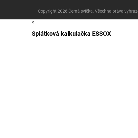
Copyright 2026
Černá svíčka
. Všechna práva vyhraz
×
Splátková kalkulačka ESSOX