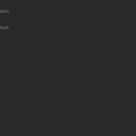
Nikdo
kašli