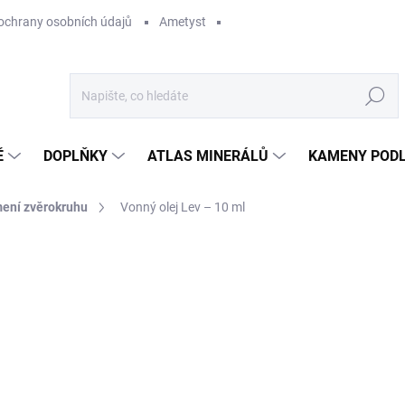
ochrany osobních údajů
Ametyst
Hledat
Ě
DOPLŇKY
ATLAS MINERÁLŮ
KAMENY PODL
mení zvěrokruhu
Vonný olej Lev – 10 ml