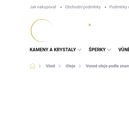
Přejít
Jak nakupovat
Obchodní podmínky
Podmínky 
na
obsah
KAMENY A KRYSTALY
ŠPERKY
VŮN
Domů
Vůně
Oleje
Vonné oleje podle zna