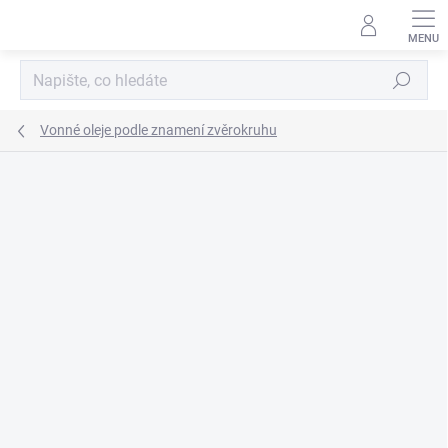
Přejít
na
obsah
Hledat
Vonné oleje podle znamení zvěrokruhu