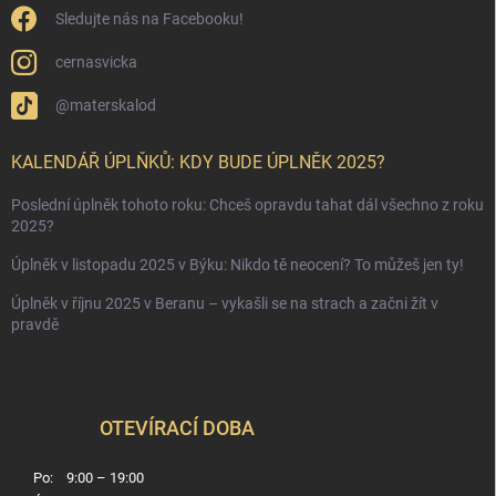
Sledujte nás na Facebooku!
cernasvicka
@materskalod
KALENDÁŘ ÚPLŇKŮ: KDY BUDE ÚPLNĚK 2025?
Poslední úplněk tohoto roku: Chceš opravdu tahat dál všechno z roku
2025?
Úplněk v listopadu 2025 v Býku: Nikdo tě neocení? To můžeš jen ty!
Úplněk v říjnu 2025 v Beranu – vykašli se na strach a začni žít v
pravdě
OTEVÍRACÍ DOBA
Po:
9:00 – 19:00