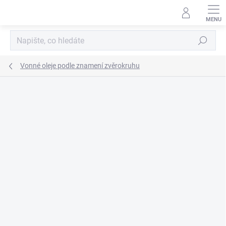
Přejít
na
obsah
Hledat
Vonné oleje podle znamení zvěrokruhu