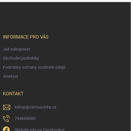
Z
á
p
a
t
í
INFORMACE PRO VÁS
Jak nakupovat
Obchodní podmínky
Podmínky ochrany osobních údajů
Ametyst
KONTAKT
eshop
@
cernasvicka.cz
704609060
Sledujte nás na Facebooku!