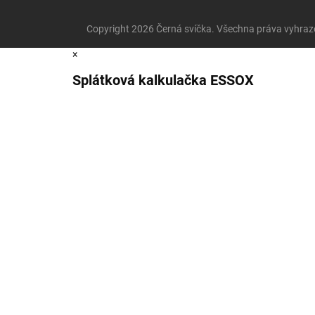
Copyright 2026
Černá svíčka
. Všechna práva vyhraz
×
Splátková kalkulačka ESSOX