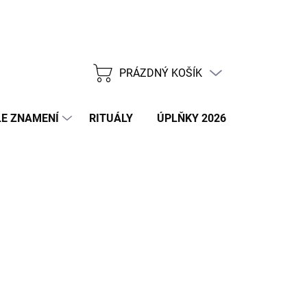
PRÁZDNÝ KOŠÍK
NÁKUPNÍ
KOŠÍK
E ZNAMENÍ
RITUÁLY
ÚPLŇKY 2026
NOVÝ ROK