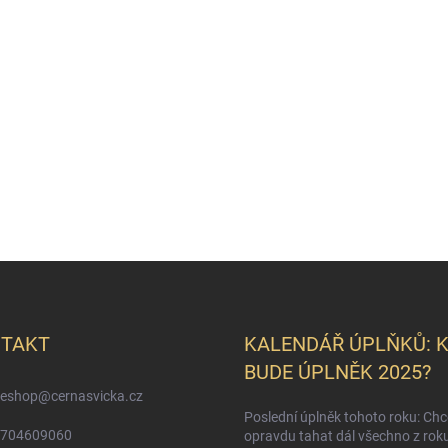
TAKT
KALENDÁŘ ÚPLŇKŮ: 
BUDE ÚPLNĚK 2025?
eshop
@
cernasvicka.cz
Poslední úplněk tohoto roku: Ch
704609060
opravdu tahat dál všechno z rok