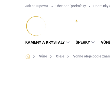
Přejít
Jak nakupovat
Obchodní podmínky
Podmínky 
na
obsah
KAMENY A KRYSTALY
ŠPERKY
VŮN
Domů
Vůně
Oleje
Vonné oleje podle zna