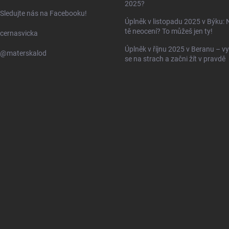
2025?
Sledujte nás na Facebooku!
Úplněk v listopadu 2025 v Býku: 
tě neocení? To můžeš jen ty!
cernasvicka
Úplněk v říjnu 2025 v Beranu – vy
@materskalod
se na strach a začni žít v pravdě