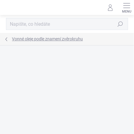
Přejít
na
obsah
Hledat
Vonné oleje podle znamení zvěrokruhu