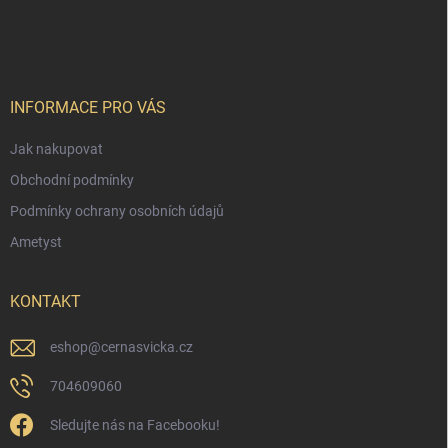
á
p
a
t
í
INFORMACE PRO VÁS
Jak nakupovat
Obchodní podmínky
Podmínky ochrany osobních údajů
Ametyst
KONTAKT
eshop
@
cernasvicka.cz
704609060
Sledujte nás na Facebooku!