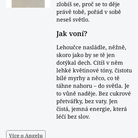
zlobíš se, proč se to děje
právě tobě, pořád v sobě
neseš světlo.
Jak voní?
Lehoučce nasládle, něžně,
skoro jako by se tě jen
dotýkal dech. Cítíš v něm
lehké květinové tóny, čistotu
bílé myrhy a něco, co tě
táhne nahoru – do světla. Je
to vůně naděje. Bez cukrové
přetvářky, bez vaty. Jen
čistá, jemná energie, která
léčí bez slov.
Více o Angelu