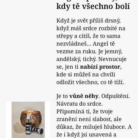
kdy tě všechno bolí
Když je svět příliš drsný,
když máš srdce rozbité na
střepy a cítíš, že to sama
nezvládneš… Angel tě
vezme za ruku. Je jemný,
andělský, tichý. Nevnucuje
se, jen ti
nabízí prostor
,
kde si můžeš na chvíli
odložit všechno, co tě tíží.
Je to
vůně něhy
. Odpuštění.
Návratu do srdce.
Připomíná ti, že tvoje
zranění není slabost, ale
důkaz, že miluješ hluboce. A
že i když jsi unavená a