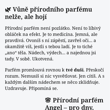
🌿 Vůně přírodního parfému
nelže, ale hojí
Přírodní parfém není pozlátko. Není to líbivý
obláček na efekt. Je to medicína. Jemná, ale
pravdivá. Ovoníš s ní zápěstí, zavřeš oči… a
okamžitě víš, jestli s tebou ladí. Je to tiché
„ano“ těla. Nádech, výdech… a najednou jsi
tady. V sobě. Ukotvená.
Parfém promlouvá rovnou k
tvé duši
. Přeskočí
rozum. Nemusíš si nic vysvětlovat. Jen cítíš. A s
každým dalším nádechem se něco zklidňuje.
Uzdravuje. Připomíná se.
🌸 Přírodní parfém
Angel – pro dny,