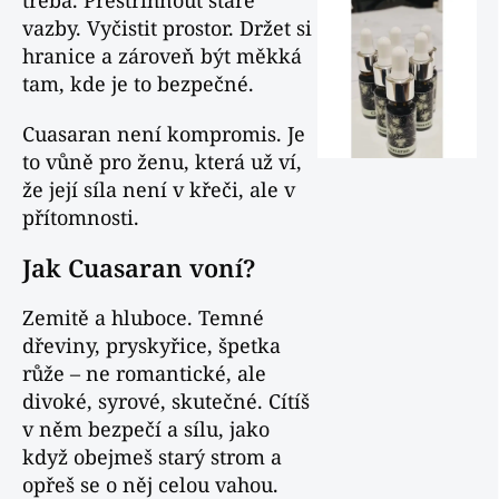
třeba. Přestřihnout staré
vazby. Vyčistit prostor. Držet si
hranice a zároveň být měkká
tam, kde je to bezpečné.
Cuasaran není kompromis. Je
to vůně pro ženu, která už ví,
že její síla není v křeči, ale v
přítomnosti.
Jak Cuasaran voní?
Zemitě a hluboce. Temné
dřeviny, pryskyřice, špetka
růže – ne romantické, ale
divoké, syrové, skutečné. Cítíš
v něm bezpečí a sílu, jako
když obejmeš starý strom a
opřeš se o něj celou vahou.