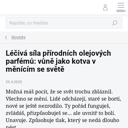
Přejít
na
obsah
Hledat
Novinky
Léčivá síla přírodních olejových
parfémů: vůně jako kotva v
měnícím se světě
29.4.2025
Možná máš pocit, že se svět trochu zbláznil.
Všechno se mění. Lidé odcházejí, staré se bortí,
nové se ještě nezrodilo. Ty pořád funguješ,
zvládáš, přizpůsobuješ se… ale uvnitř to bolí.
Unavuje. Způsobuje tlak, který se nedá dlouho
nést.