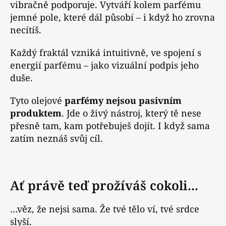
vibračně podporuje. Vytváří kolem parfému
jemné pole, které dál působí – i když ho zrovna
necítíš.
Každý fraktál vzniká intuitivně, ve spojení s
energií parfému – jako vizuální podpis jeho
duše.
Tyto olejové
parfémy nejsou pasivním
produktem
. Jde o živý nástroj, který tě nese
přesně tam, kam potřebuješ dojít. I když sama
zatím neznáš svůj cíl.
Ať právě teď prožíváš cokoli...
…věz, že nejsi sama. Že tvé tělo ví, tvé srdce
slyší.