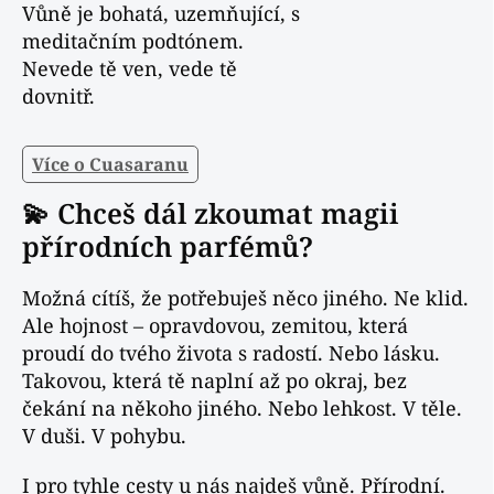
Vůně je bohatá, uzemňující, s
meditačním podtónem.
Nevede tě ven, vede tě
dovnitř.
Více o Cuasaranu
💫 Chceš dál zkoumat magii
přírodních parfémů?
Možná cítíš, že potřebuješ něco jiného. Ne klid.
Ale hojnost – opravdovou, zemitou, která
proudí do tvého života s radostí. Nebo lásku.
Takovou, která tě naplní až po okraj, bez
čekání na někoho jiného. Nebo lehkost. V těle.
V duši. V pohybu.
I pro tyhle cesty u nás najdeš vůně. Přírodní.