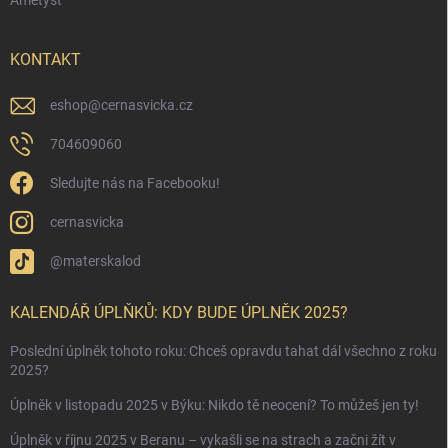
Ametyst
KONTAKT
eshop
@
cernasvicka.cz
704609060
Sledujte nás na Facebooku!
cernasvicka
@materskalod
KALENDÁŘ ÚPLŇKŮ: KDY BUDE ÚPLNĚK 2025?
Poslední úplněk tohoto roku: Chceš opravdu tahat dál všechno z roku
2025?
Úplněk v listopadu 2025 v Býku: Nikdo tě neocení? To můžeš jen ty!
Úplněk v říjnu 2025 v Beranu – vykašli se na strach a začni žít v