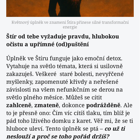
Květnový úplněk ve znamení Štíra přinese silné transformační
energie
Štír od tebe vyžaduje pravdu, hlubokou
očistu a upřímné (od)puštění
Úplněk ve Štíru funguje jako emoční detox.
Vytahuje na světlo témata, která si usilovně
zakazuješ. Veškeré staré bolesti, nevyřčené
myšlenky, zapomenuté křivdy a neřešené
závislosti na všem nefunkčním se derou na
světlo plného měsíce. Můžeš se cítit
zahlceně
,
zmateně
, dokonce
podrážděně
. Ale
to je přesně ono: Čím víc cítíš tlaku, tím blíž je
pád toho lživého domku z karet. Věř mi, že se ti
hluboce uleví. Tento úplněk se ptá –
co už ti
neslouží a proč se toho pořád držíš?