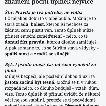
znamení pocítí úplněk nejvíce
Štír: Pravda je tvá potřeba, ne volba
Už nějakou dobu to v tobě bublá. Možná je to
stará
zrada, bolest,
kterou jsi nechceš za
žádnou cenu pustit ven. Tento úplněk může
přinést emoční zemětřesení – něco, co tě
donutí říct pravdu
, kterou dlouho zamlčuješ.
A pak se stane to, co se Štírům stává vždycky –
spálíš most a zrodíš se silnější
.
Býk: I jistotu musíš čas od času vyměnit za
jinou
Miluješ bezpečí, ale poslední dobou ti už i ta
jistota začíná být těsná
. Možná se ti v rukou
rozpadá něco, co dlouho buduješ – vztah, dům,
vize. Tento úplněk tě přinutí uvidět, že některé
věci nejsou stabilní, protože se ti podvědomě
nehodí do tvé skutečné cesty.
Přestaň bojovat