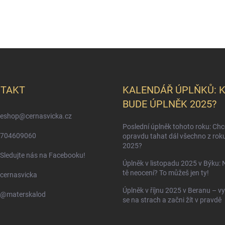
TAKT
KALENDÁŘ ÚPLŇKŮ: 
BUDE ÚPLNĚK 2025?
eshop
@
cernasvicka.cz
Poslední úplněk tohoto roku: Ch
704609060
opravdu tahat dál všechno z rok
2025?
Sledujte nás na Facebooku!
Úplněk v listopadu 2025 v Býku: 
tě neocení? To můžeš jen ty!
cernasvicka
Úplněk v říjnu 2025 v Beranu – vy
@materskalod
se na strach a začni žít v pravdě