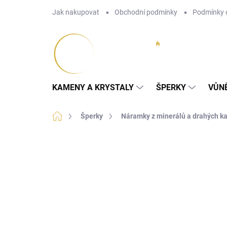
Přejít
Jak nakupovat
Obchodní podmínky
Podmínky 
na
obsah
KAMENY A KRYSTALY
ŠPERKY
VŮN
Domů
Šperky
Náramky z minerálů a drahých 