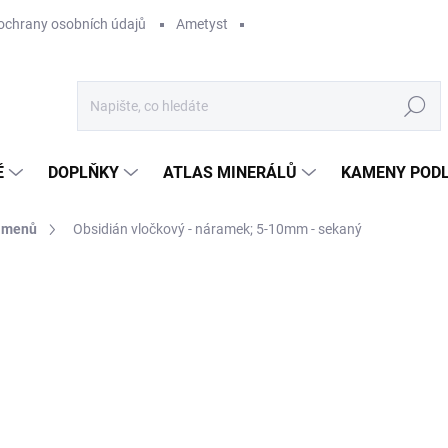
ochrany osobních údajů
Ametyst
Hledat
Ě
DOPLŇKY
ATLAS MINERÁLŮ
KAMENY PODL
kamenů
Obsidián vločkový - náramek; 5-10mm - sekaný