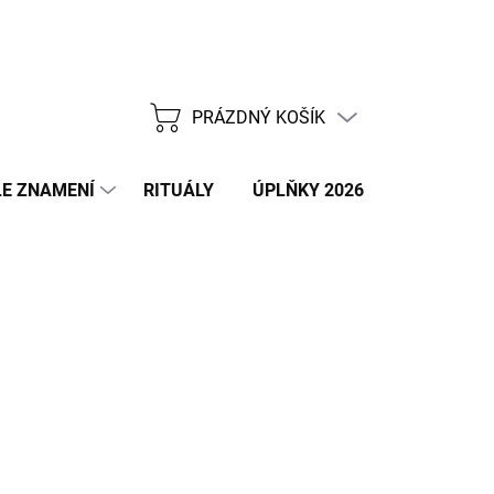
PRÁZDNÝ KOŠÍK
NÁKUPNÍ
KOŠÍK
E ZNAMENÍ
RITUÁLY
ÚPLŇKY 2026
NOVÝ ROK