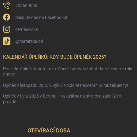
704609060
Sledujte nás na Facebooku!
cernasvicka
@materskalod
KALENDÁŘ ÚPLŇKŮ: KDY BUDE ÚPLNĚK 2025?
Poslední úplněk tohoto roku: Chceš opravdu tahat dál všechno z roku
2025?
Úplněk v listopadu 2025 v Býku: Nikdo tě neocení? To můžeš jen ty!
Úplněk v říjnu 2025 v Beranu – vykašli se na strach a začni žít v
pravdě
OTEVÍRACÍ DOBA