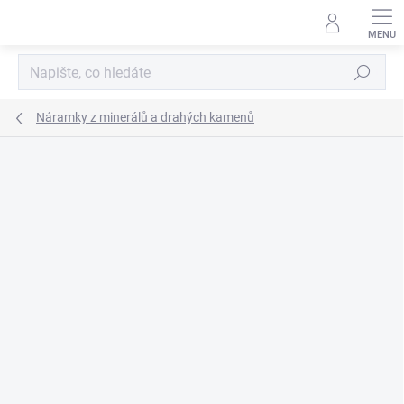
Přejít
na
obsah
Hledat
Náramky z minerálů a drahých kamenů