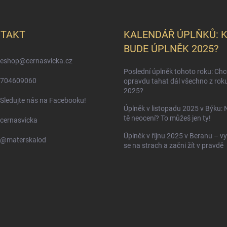
TAKT
KALENDÁŘ ÚPLŇKŮ: 
BUDE ÚPLNĚK 2025?
eshop
@
cernasvicka.cz
Poslední úplněk tohoto roku: Ch
704609060
opravdu tahat dál všechno z rok
2025?
Sledujte nás na Facebooku!
Úplněk v listopadu 2025 v Býku: 
tě neocení? To můžeš jen ty!
cernasvicka
Úplněk v říjnu 2025 v Beranu – vy
@materskalod
se na strach a začni žít v pravdě