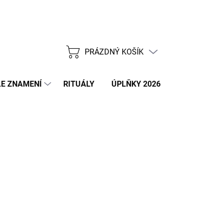
PRÁZDNÝ KOŠÍK
NÁKUPNÍ
KOŠÍK
E ZNAMENÍ
RITUÁLY
ÚPLŇKY 2026
NOVÝ ROK