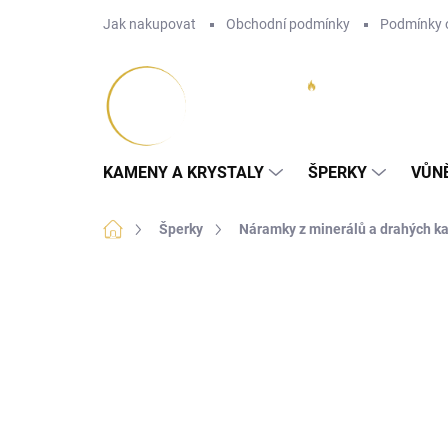
Přejít
Jak nakupovat
Obchodní podmínky
Podmínky 
na
obsah
KAMENY A KRYSTALY
ŠPERKY
VŮN
Domů
Šperky
Náramky z minerálů a drahých 