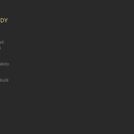
KDY
ceš
u
Nikdo
kašli