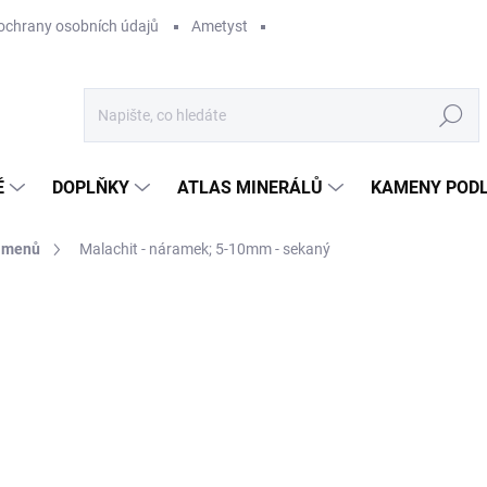
ochrany osobních údajů
Ametyst
Hledat
Ě
DOPLŇKY
ATLAS MINERÁLŮ
KAMENY PODL
kamenů
Malachit - náramek; 5-10mm - sekaný