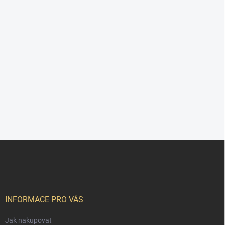
Z
á
p
a
t
í
INFORMACE PRO VÁS
Jak nakupovat