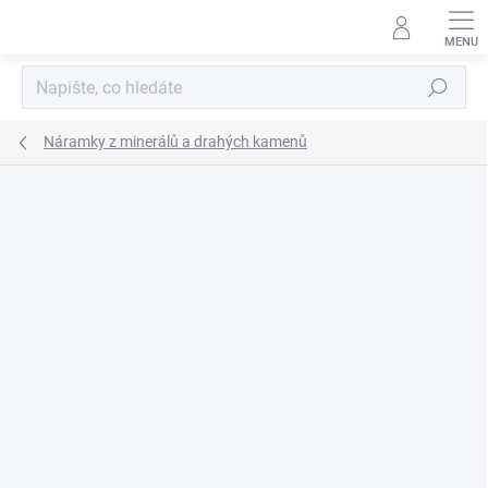
Přejít
na
obsah
Hledat
Náramky z minerálů a drahých kamenů