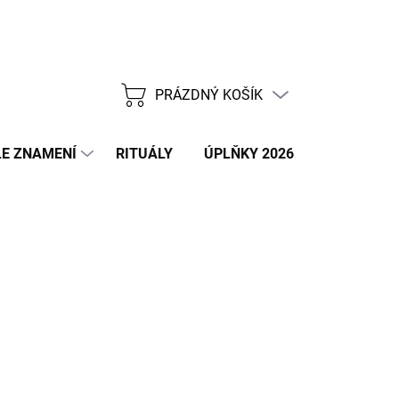
PRÁZDNÝ KOŠÍK
NÁKUPNÍ
KOŠÍK
E ZNAMENÍ
RITUÁLY
ÚPLŇKY 2026
NOVÝ ROK