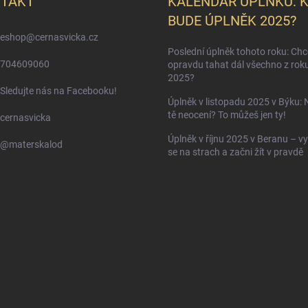
TAKT
KALENDÁŘ ÚPLŇKŮ: 
BUDE ÚPLNĚK 2025?
eshop
@
cernasvicka.cz
Poslední úplněk tohoto roku: Ch
704609060
opravdu tahat dál všechno z rok
2025?
Sledujte nás na Facebooku!
Úplněk v listopadu 2025 v Býku: 
tě neocení? To můžeš jen ty!
cernasvicka
Úplněk v říjnu 2025 v Beranu – vy
@materskalod
se na strach a začni žít v pravdě