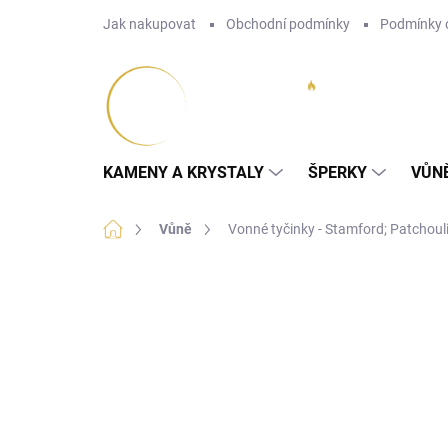
Přejít
Jak nakupovat
Obchodní podmínky
Podmínky 
na
obsah
KAMENY A KRYSTALY
ŠPERKY
VŮN
Domů
Vůně
Vonné tyčinky - Stamford; Patchoul