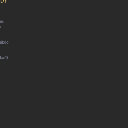
KDY
ceš
u
Nikdo
kašli