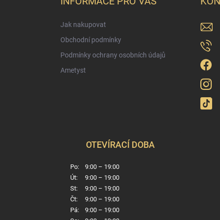
INFORMACE PRO VÁS
KON
t
í
Jak nakupovat
Obchodní podmínky
Podmínky ochrany osobních údajů
Ametyst
OTEVÍRACÍ DOBA
Po:
9:00 – 19:00
Út:
9:00 – 19:00
St:
9:00 – 19:00
Čt:
9:00 – 19:00
Pá:
9:00 – 19:00