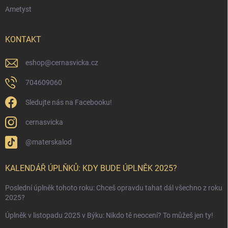
Ametyst
KONTAKT
eshop
@
cernasvicka.cz
704609060
Sledujte nás na Facebooku!
cernasvicka
@materskalod
KALENDÁŘ ÚPLŇKŮ: KDY BUDE ÚPLNĚK 2025?
Poslední úplněk tohoto roku: Chceš opravdu tahat dál všechno z roku
2025?
Úplněk v listopadu 2025 v Býku: Nikdo tě neocení? To můžeš jen ty!