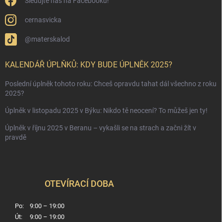
Sledujte nás na Facebooku!
cernasvicka
@materskalod
KALENDÁŘ ÚPLŇKŮ: KDY BUDE ÚPLNĚK 2025?
Poslední úplněk tohoto roku: Chceš opravdu tahat dál všechno z roku
2025?
Úplněk v listopadu 2025 v Býku: Nikdo tě neocení? To můžeš jen ty!
Úplněk v říjnu 2025 v Beranu – vykašli se na strach a začni žít v
pravdě
OTEVÍRACÍ DOBA
Po:
9:00 – 19:00
Út:
9:00 – 19:00