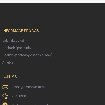
Z
á
p
a
t
í
INFORMACE PRO VÁS
Jak nakupovat
Obchodní podmínky
Podmínky ochrany osobních údajů
Ametyst
KONTAKT
eshop
@
cernasvicka.cz
704609060