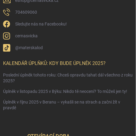
eshop
@
cernasvicka.cz
704609060
Sledujte nás na Facebooku!
cernasvicka
@materskalod
KALENDÁŘ ÚPLŇKŮ: KDY BUDE ÚPLNĚK 2025?
Poslední úplněk tohoto roku: Chceš opravdu tahat dál všechno z roku
2025?
Úplněk v listopadu 2025 v Býku: Nikdo tě neocení? To můžeš jen ty!
Úplněk v říjnu 2025 v Beranu – vykašli se na strach a začni žít v
pravdě