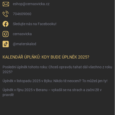
eshop
@
cernasvicka.cz
704609060
Sledujte nás na Facebooku!
cernasvicka
@materskalod
KALENDÁŘ ÚPLŇKŮ: KDY BUDE ÚPLNĚK 2025?
Poslední úplněk tohoto roku: Chceš opravdu tahat dál všechno z roku
2025?
Úplněk v listopadu 2025 v Býku: Nikdo tě neocení? To můžeš jen ty!
Úplněk v říjnu 2025 v Beranu – vykašli se na strach a začni žít v
pravdě