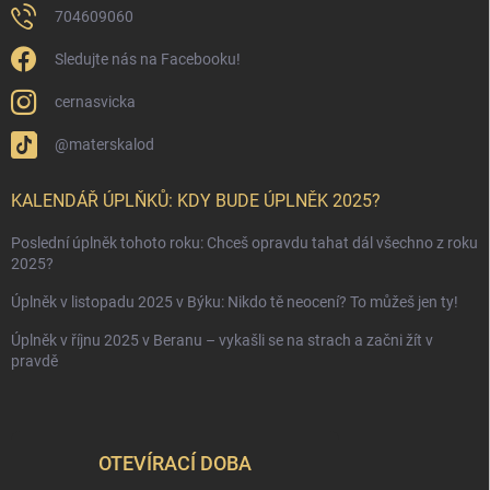
704609060
Sledujte nás na Facebooku!
cernasvicka
@materskalod
KALENDÁŘ ÚPLŇKŮ: KDY BUDE ÚPLNĚK 2025?
Poslední úplněk tohoto roku: Chceš opravdu tahat dál všechno z roku
2025?
Úplněk v listopadu 2025 v Býku: Nikdo tě neocení? To můžeš jen ty!
Úplněk v říjnu 2025 v Beranu – vykašli se na strach a začni žít v
pravdě
OTEVÍRACÍ DOBA