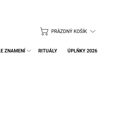
PRÁZDNÝ KOŠÍK
NÁKUPNÍ
KOŠÍK
E ZNAMENÍ
RITUÁLY
ÚPLŇKY 2026
NOVÝ ROK