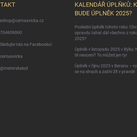
TAKT
KALENDÁŘ ÚPLŇKŮ: 
BUDE ÚPLNĚK 2025?
eshop
@
cernasvicka.cz
Poslední úplněk tohoto roku: Ch
704609060
opravdu tahat dál všechno z rok
2025?
Sledujte nás na Facebooku!
Úplněk v listopadu 2025 v Býku: 
tě neocení? To můžeš jen ty!
cernasvicka
Úplněk v říjnu 2025 v Beranu – vy
@materskalod
se na strach a začni žít v pravdě