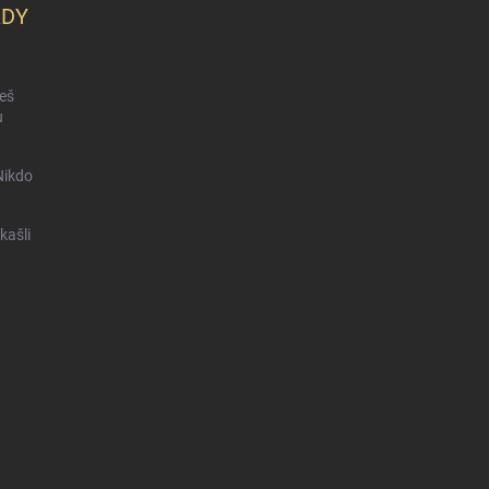
KDY
ceš
u
Nikdo
kašli