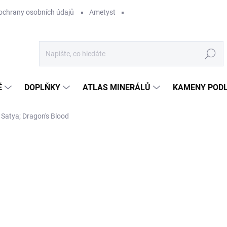
ochrany osobních údajů
Ametyst
Hledat
Ě
DOPLŇKY
ATLAS MINERÁLŮ
KAMENY PODL
 Satya; Dragon's Blood