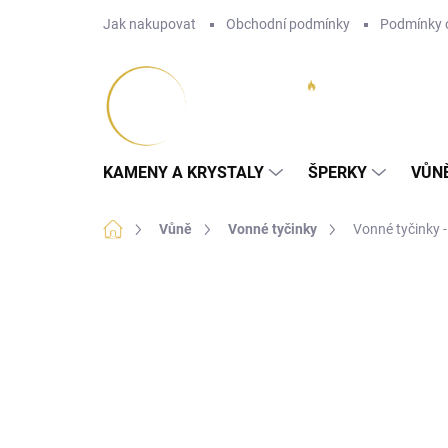
Přejít
Jak nakupovat
Obchodní podmínky
Podmínky 
na
obsah
KAMENY A KRYSTALY
ŠPERKY
VŮN
Domů
Vůně
Vonné tyčinky
Vonné tyčinky -