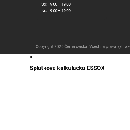
So:
9:00 – 19:00
Ne:
9:00 – 19:00
Copyright 2026
Černá svíčka
. Všechna práva vyhraz
×
Splátková kalkulačka ESSOX