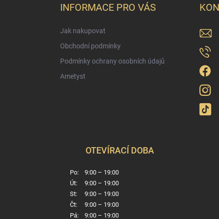
a
INFORMACE PRO VÁS
KON
t
í
Jak nakupovat
Obchodní podmínky
Podmínky ochrany osobních údajů
Ametyst
OTEVÍRACÍ DOBA
Po:
9:00 – 19:00
Út:
9:00 – 19:00
St:
9:00 – 19:00
Čt:
9:00 – 19:00
Pá:
9:00 – 19:00