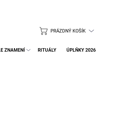
PRÁZDNÝ KOŠÍK
NÁKUPNÍ
KOŠÍK
E ZNAMENÍ
RITUÁLY
ÚPLŇKY 2026
NOVÝ ROK