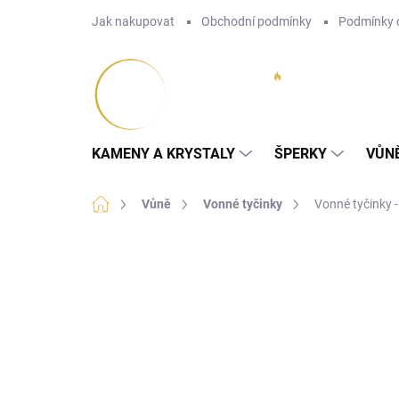
Přejít
Jak nakupovat
Obchodní podmínky
Podmínky 
na
obsah
KAMENY A KRYSTALY
ŠPERKY
VŮN
Domů
Vůně
Vonné tyčinky
Vonné tyčinky -