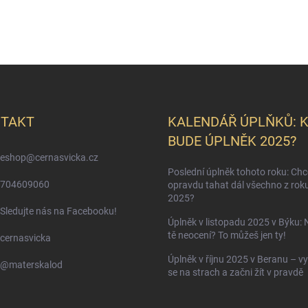
TAKT
KALENDÁŘ ÚPLŇKŮ: 
BUDE ÚPLNĚK 2025?
eshop
@
cernasvicka.cz
Poslední úplněk tohoto roku: Ch
704609060
opravdu tahat dál všechno z rok
2025?
Sledujte nás na Facebooku!
Úplněk v listopadu 2025 v Býku: 
tě neocení? To můžeš jen ty!
cernasvicka
Úplněk v říjnu 2025 v Beranu – vy
@materskalod
se na strach a začni žít v pravdě