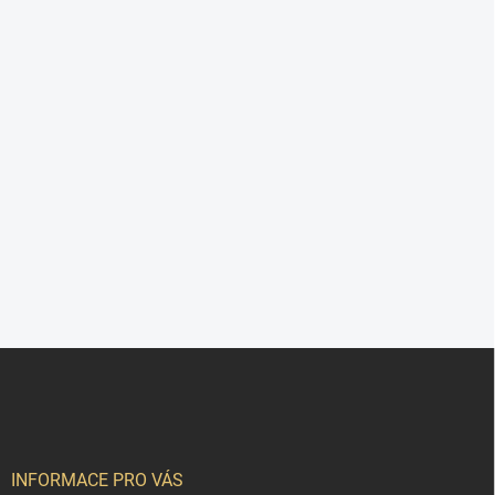
Z
á
p
a
t
í
INFORMACE PRO VÁS