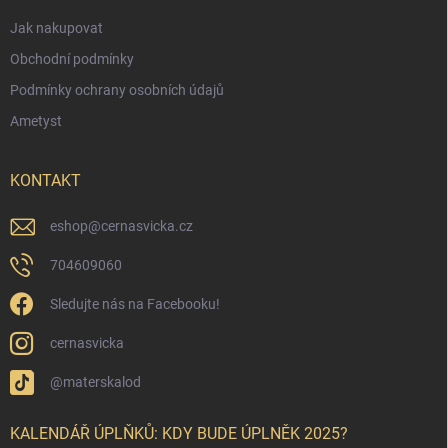
Jak nakupovat
Obchodní podmínky
Podmínky ochrany osobních údajů
Ametyst
KONTAKT
eshop
@
cernasvicka.cz
704609060
Sledujte nás na Facebooku!
cernasvicka
@materskalod
KALENDÁŘ ÚPLŇKŮ: KDY BUDE ÚPLNĚK 2025?