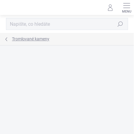
Přejít
na
obsah
Hledat
Tromlované kameny