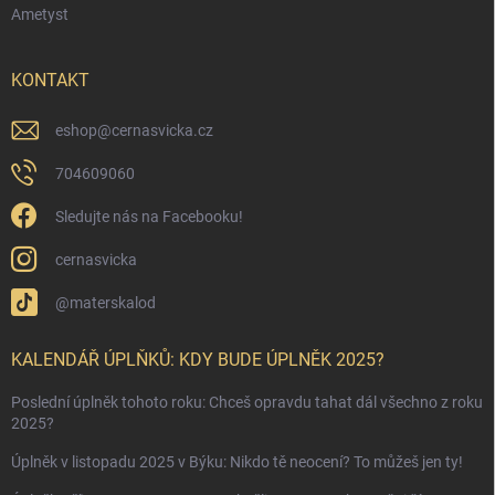
Ametyst
KONTAKT
eshop
@
cernasvicka.cz
704609060
Sledujte nás na Facebooku!
cernasvicka
@materskalod
KALENDÁŘ ÚPLŇKŮ: KDY BUDE ÚPLNĚK 2025?
Poslední úplněk tohoto roku: Chceš opravdu tahat dál všechno z roku
2025?
Úplněk v listopadu 2025 v Býku: Nikdo tě neocení? To můžeš jen ty!