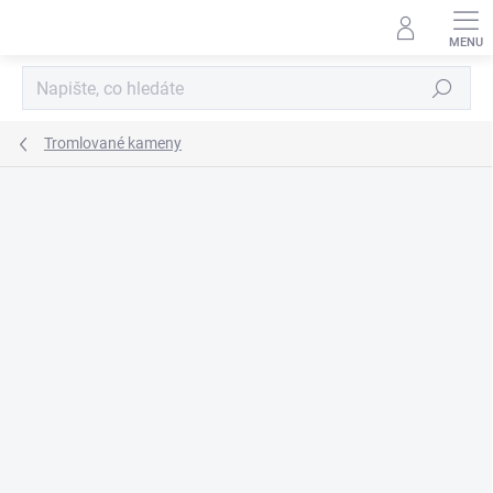
Přejít
na
obsah
Hledat
Tromlované kameny