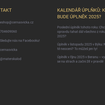
TAKT
KALENDÁŘ ÚPLŇKŮ: 
BUDE ÚPLNĚK 2025?
eshop
@
cernasvicka.cz
Poslední úplněk tohoto roku: Ch
704609060
opravdu tahat dál všechno z rok
2025?
Sledujte nás na Facebooku!
Úplněk v listopadu 2025 v Býku: 
tě neocení? To můžeš jen ty!
cernasvicka
Úplněk v říjnu 2025 v Beranu – vy
@materskalod
se na strach a začni žít v pravdě