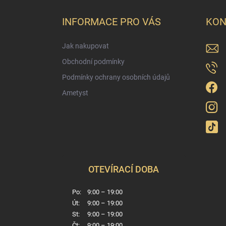
p
a
INFORMACE PRO VÁS
KON
t
í
Jak nakupovat
Obchodní podmínky
Podmínky ochrany osobních údajů
Ametyst
OTEVÍRACÍ DOBA
Po:
9:00 – 19:00
Út:
9:00 – 19:00
St:
9:00 – 19:00
Čt:
9:00 – 19:00