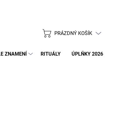
PRÁZDNÝ KOŠÍK
NÁKUPNÍ
KOŠÍK
E ZNAMENÍ
RITUÁLY
ÚPLŇKY 2026
NOVÝ ROK