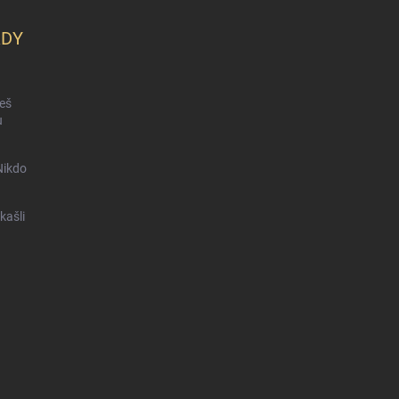
KDY
ceš
u
Nikdo
kašli