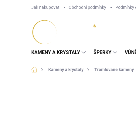
Přejít
Jak nakupovat
Obchodní podmínky
Podmínky 
na
obsah
KAMENY A KRYSTALY
ŠPERKY
VŮN
Domů
Kameny a krystaly
Tromlované kameny