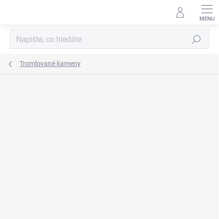
Přejít
na
obsah
Hledat
Tromlované kameny