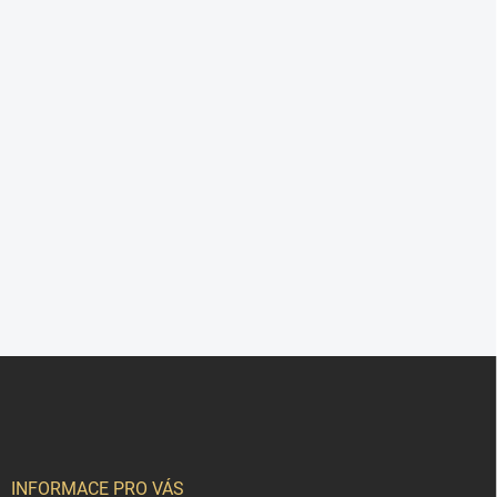
Z
á
p
a
t
í
INFORMACE PRO VÁS