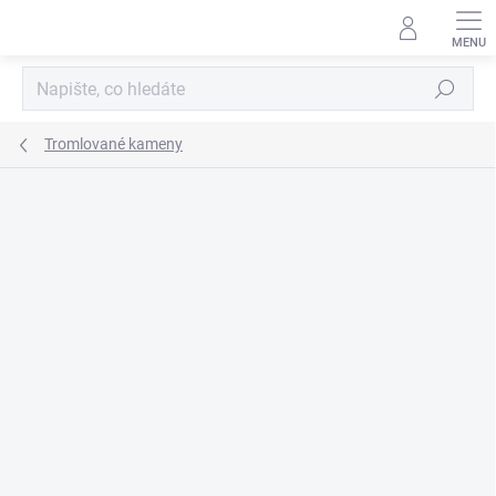
Přejít
na
obsah
Hledat
Tromlované kameny