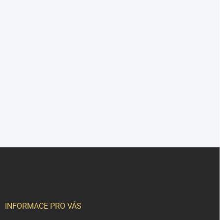
Z
á
p
a
t
í
INFORMACE PRO VÁS