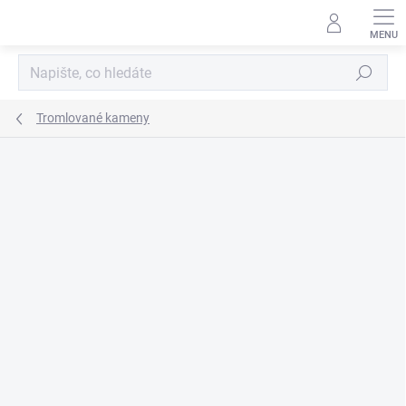
Přejít
na
obsah
Hledat
Tromlované kameny