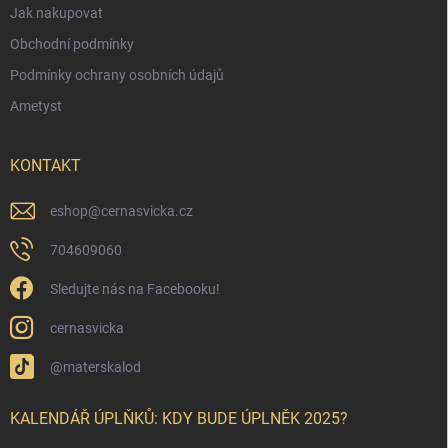
Jak nakupovat
Obchodní podmínky
Podmínky ochrany osobních údajů
Ametyst
KONTAKT
eshop
@
cernasvicka.cz
704609060
Sledujte nás na Facebooku!
cernasvicka
@materskalod
KALENDÁŘ ÚPLŇKŮ: KDY BUDE ÚPLNĚK 2025?