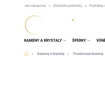
Přejít
Jak nakupovat
Obchodní podmínky
Podmínky 
na
obsah
KAMENY A KRYSTALY
ŠPERKY
VŮN
Domů
Kameny a krystaly
Tromlované kameny