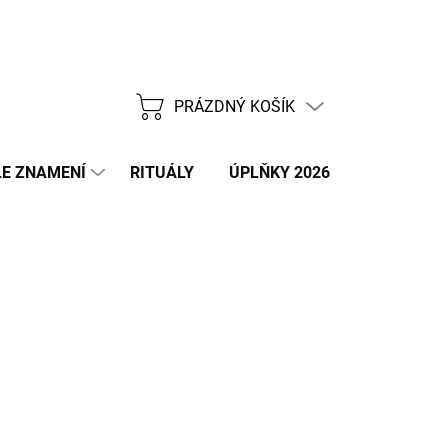
PRÁZDNÝ KOŠÍK
NÁKUPNÍ
KOŠÍK
E ZNAMENÍ
RITUÁLY
ÚPLŇKY 2026
NOVÝ ROK