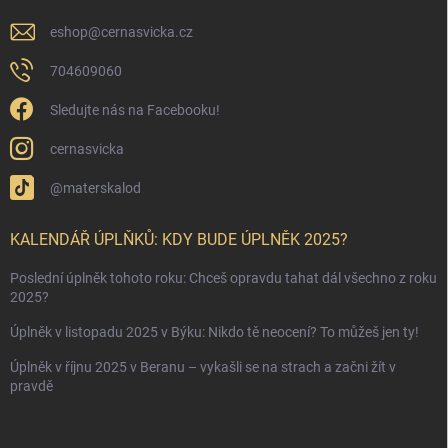
eshop
@
cernasvicka.cz
704609060
Sledujte nás na Facebooku!
cernasvicka
@materskalod
KALENDÁŘ ÚPLŇKŮ: KDY BUDE ÚPLNĚK 2025?
Poslední úplněk tohoto roku: Chceš opravdu tahat dál všechno z roku
2025?
Úplněk v listopadu 2025 v Býku: Nikdo tě neocení? To můžeš jen ty!
Úplněk v říjnu 2025 v Beranu – vykašli se na strach a začni žít v
pravdě