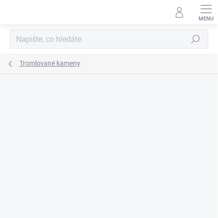
Přejít
na
obsah
Hledat
Tromlované kameny